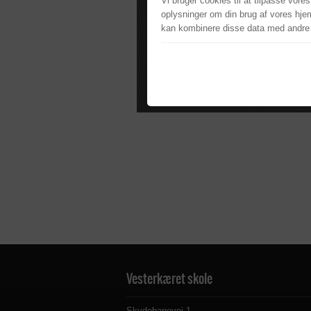
Vi bruger cookies til at tilpasse vores
oplysninger om din brug af vores hje
kan kombinere disse data med andre op
Vesterkæret skole
Skydebanevej 1