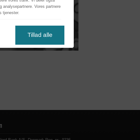
ysere vores trafik. Vi deler også
g analysepartnere. Vores partnere
 tjenester.
s
Tillad alle
n
Nord Bank A/S, Denmark Reg. nr.: 9236