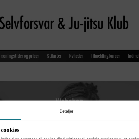
Træningstider og priser
Stilarter
Nyheder
Tilmelding kurser
Indmel
Webshop
Detaljer
stForward om levering af klubtøj med logo og broderi - bestil tøjet og 
jder med ASJK, som er leveringsdygtig i gi´er og udstyr til alle forme
cookies