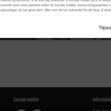
 indhold og annoncer, til at vise dig funktioner til sociale medier og til at anal
Aalborg selvforsvar Webshop
mmeside med vores partnere inden for sociale medier, annonceringspartnere o
lysninger, du har givet dem, eller som de har indsamlet fra din brug af deres
Aalborg Selvforsvar
Tilpa
Sociale medier
Informatio
Bank: Spar 