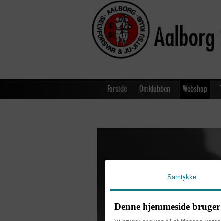
Forside
Om klubben
Webshop
Samtykke
Klubben samarbejder med Fa
Klubben samarbe
Denne hjemmeside bruger 