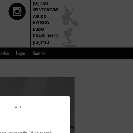
JU-JITSU
SELVFORSVAR
AIKIDO
KYUSHO
IAIDO
BRASILIANSK
JIU-JITSU
MOTIONSRUM
delse
Login
Kontakt
Om
det sendes direkte til dig.
r for kampsport.