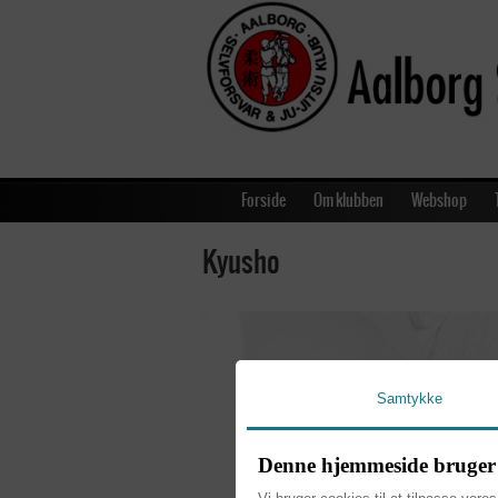
Forside
Om klubben
Webshop
Kyusho
Samtykke
Denne hjemmeside bruger 