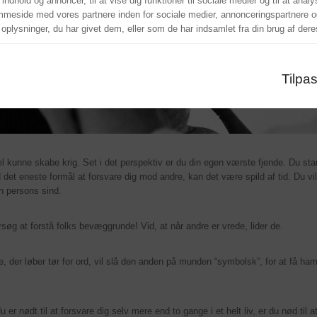
 indhold og annoncer, til at vise dig funktioner til sociale medier og til at anal
mmeside med vores partnere inden for sociale medier, annonceringspartnere o
lysninger, du har givet dem, eller som de har indsamlet fra din brug af deres
Tilpa
l kunne skabe krig. Set i det perspektiv er du din egen værste fjende. Du start
et eneste formål at forsvare dig mod andre, kan det være spild af tid. Du vi
en persons sind.
rsøg at forstå folks bevæggrunde! Vid, at når andre er vrede, lider de.
 der løber tør for ord, vil slå den anden på munden “symbolsk”, for at få ham t
 er nødt til at forsvare dig selv mere end to gange i et helt liv, er du nød til 