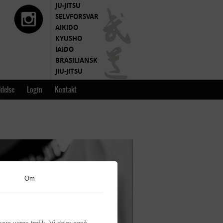
JU-JITSU
SELVFORSVAR
AIKIDO
KYUSHO
IAIDO
BRASILIANSK
JIU-JITSU
MOTIONSRUM
delse
Login
Kontakt
Om