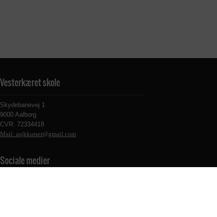
Vesterkæret skole
Skydebanevej 1
9000 Aalborg
CVR: 72334418
Mail: asjkkurser@gmail.com
Sociale medier