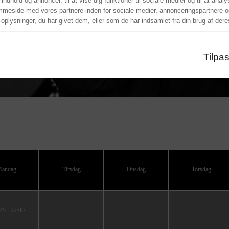
 indhold og annoncer, til at vise dig funktioner til sociale medier og til at anal
mmeside med vores partnere inden for sociale medier, annonceringspartnere o
lysninger, du har givet dem, eller som de har indsamlet fra din brug af deres
Tilpa
andag
Tirsdag
Onsdag
Torsdag
5 - 22:00