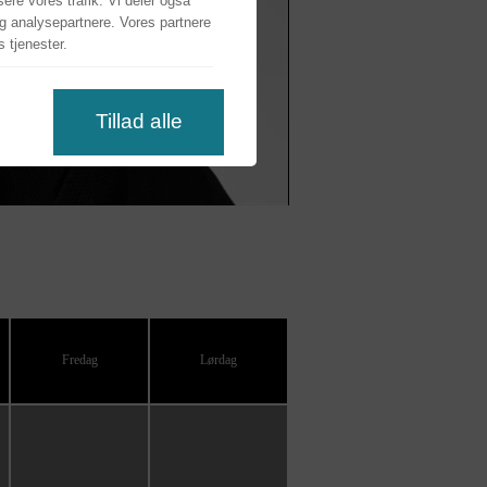
ysere vores trafik. Vi deler også
g analysepartnere. Vores partnere
 tjenester.
s
Tillad alle
Fredag
Lørdag