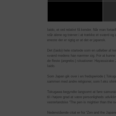
Iaido, et ord relativt få kender. Når man fort
står alene og træner i at trække et sværd o
eneste der er rigtig er at det er japansk.
Det (Iaido) hele startede som en udløber af ke
sværd medens han nærmer sig. For at kunne øv
de fleste (angrebs-) situationer. Hayasuizak
Iaido.
Som Japan gik over i en fredsperiode ( Tokuga
sammen med andre religioner, som f.eks shin
Tokugawa begyndte langsomt at føre samuraien
til i højere grad at være personligheds udvikl
vesterlandske “The pen is mightier than the s
Nedenstående citat er fra “Zen and the Japane