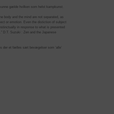
et kunne gælde hvilken som helst kampkunst.
 the body and the mind are not separated, as
lect or emotion. Even the distiction of subject
stinctually in response to what is presented
on.” D.T. Suzuki : Zen and the Japanese
s der et fælles sæt bevægelser som ’alle’