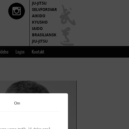
JU-JITSU
SELVFORSVAR
AIKIDO
KYUSHO
IAIDO
BRASILIANSK
JIU-JITSU
MOTIONSRUM
delse
Login
Kontakt
Om