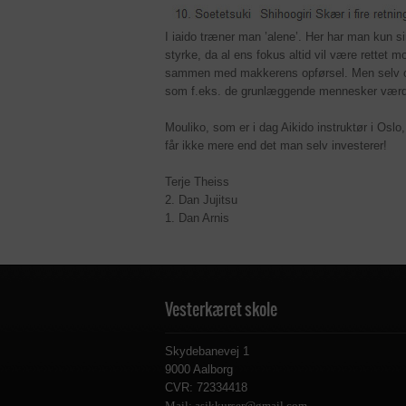
I iaido træner man ’alene’. Her har man kun 
styrke, da al ens fokus altid vil være rettet 
sammen med makkerens opførsel. Men selv om fo
som f.eks. de grunlæggende mennesker værdie
Mouliko, som er i dag Aikido instruktør i Osl
får ikke mere end det man selv investerer!
Terje Theiss
2. Dan Jujitsu
1. Dan Arnis
Vesterkæret skole
Skydebanevej 1
9000 Aalborg
CVR: 72334418
Mail: asjkkurser@gmail.com