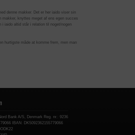
ed denne makker. Det er her iaido viser sin
r en makker, knyttes meget af ens egen succes
ido altid står i relation til noget/nogen
og den hurtigste måde at komme frem, men man
n
Nord Bank A/S, Denmark Reg. nr.: 9236
5779066 IBAN: DK5092362155779066
NODK22
7440