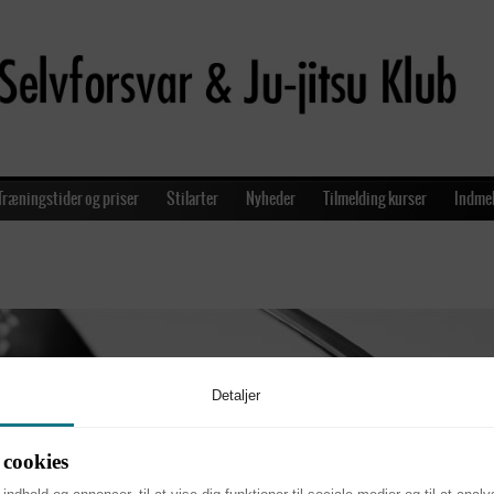
Træningstider og priser
Stilarter
Nyheder
Tilmelding kurser
Indmel
Detaljer
cookies