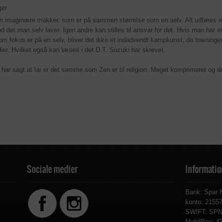
sin imaginære makker, som er på sammen størrelse som en selv. Alt udføres m
mod det man selv laver. Igen andre kan stilles til ansvar for det. Hvis man ha
kus er på en selv, bliver det ikke et indadvendt kampkunst, da træningen i ia
r. Hvilket også kan læses i det D.T. Suzuki har skrevet.
o, har sagt at Iai er det samme som Zen er til religion. Meget komprimeret 
Sociale medier
Informatio
Bank: Spar 
konto: 215
SWIFT: SP
MobilPay: 4