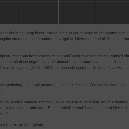
æller at det er en kamp kunst, tror de fleste at det er noget af det samme som k
g angribe sin modstander i samme bevægelse, bliver man 9 ud af 10 gange mø
njustu, hvor man lære at forsvare sig mod ’overraskelses’ angreb, typisk i sit
e sig på disse angreb, blev der dannet stilarter som havde specielle serier
e Jinsule Shingenbu (1546 – 1621) der dannede systemet Shinmei Muso Ryu, s
wa perioden), fik kampkunsten en filosofisk drejning. Zen indflydelsen havde 
to.
 og handels standen sammen , og et resultat af dette kan ses af at kampkunst
ing. Nogen siger at udtrykket “Bunbu Itchi”(Pen and Sword in accord) blev født 
word”.
se Culure” af D.T. Suzuki.