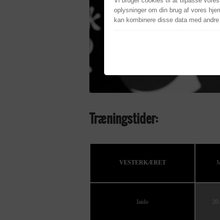
Vi bruger cookies til at tilpasse vores
oplysninger om din brug af vores hje
kan kombinere disse data med andre op
Træningstider:
VESTERKÆRET
M
Iaido
20:4