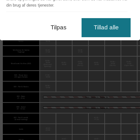
din brug af deres tjenester.
Selvforsvar & Jujitsu
17:50 -
17:50 -
Voksen 1 (begyndere)
19:10
19:10
Selvforsvar & Jujitsu
19:15 -
19:15 -
Voksen 2 (øvede)
20:40
20:40
Tilpas
Tillad alle
Selvforsvar & Jujitsu
16:30 -
16:30 -
Børn
17:40
17:40
Selvforsvar & Jujitsu
09:00 -
Senior
10:30
Selvforsvar & Jujitsu
16:30 -
16:30 -
Ynglinge
17:40
17:40
19:00 -
18:00 -
16:00 -
10:00 -
20:00
18:00 -
18:00 -
Brasiliansk Jiu-Jitsu (BJJ)
20:00
18:00
12:00
(Positional
20:00
20:00
(No-Gi)
(No-Gi)
(Open Mat)
Sparring)
BJJ - No-gi Intro
17:00 -
(10 ugers forløb)
18:00
18:00 -
BJJ - No-Gi Basics
19:00
BJJ - Børn
Ferie: opstart 11. August '26
(5 - 8 år)
BJJ - Junior
Ferie: opstart 11. August '26
(9 - 14 år)
BJJ - No-Gi øvede
16:30 -
(6 mnd træning)
17:55
20:45 -
Iaido
22:00
20:05 -
20:05 -
Aikido