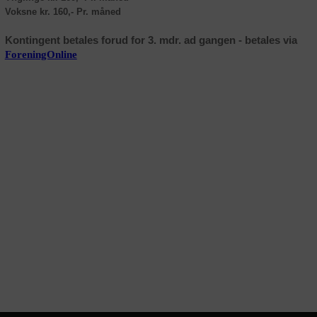
Voksne kr. 160,- Pr. måned
Kontingent betales forud for 3. mdr. ad gangen - betales via
Foreni
ngOnline