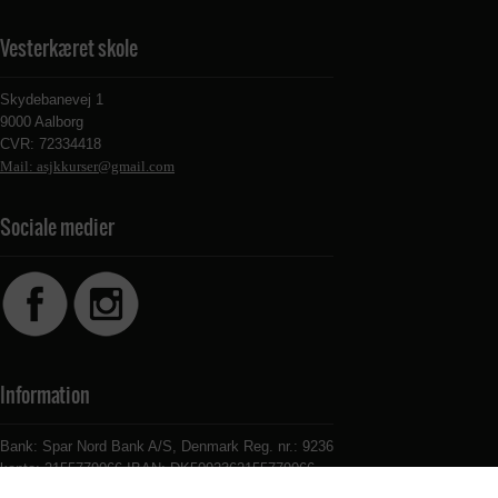
Vesterkæret skole
Skydebanevej 1
9000 Aalborg
CVR: 72334418
Mail: asjkkurser@gmail.com
Sociale medier
Information
Bank: Spar Nord Bank A/S, Denmark Reg. nr.: 9236
konto: 2155779066 IBAN: DK5092362155779066
SWIFT: SPNODK22