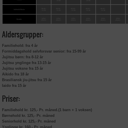
22:00
22:00
08:00 -
08:00 -
08:00 -
08:00 -
08:00 -
Infohold/Skoler
15:30
15:30
15:30
15:30
15:30
(efter
(efter
(efter
(efter
(efter
(efter
Kyusho
aftale)
aftale)
aftale)
aftale)
aftale)
aftale)
Aldersgrupper:
Familiehold: fra 4 år
Formiddagshold selvforsvar senior: fra 15-99 år
Jujitsu børn: fra 8-12 år
Jujitsu ynglinge fra 13-15 år
Jujitsu voksne fra 15 år
Aikido fra 18 år
Brasiliansk jiu-jitsu fra 15 år
Iaido fra 15 år
Priser:
Familiehold kr. 125,- Pr. måned.(1 barn + 1 voksen)
Børnehold kr. 125,- Pr. måned
Seniorhold kr. 125,- Pr. måned
Ynglinge kr. 160,- Pr. måned