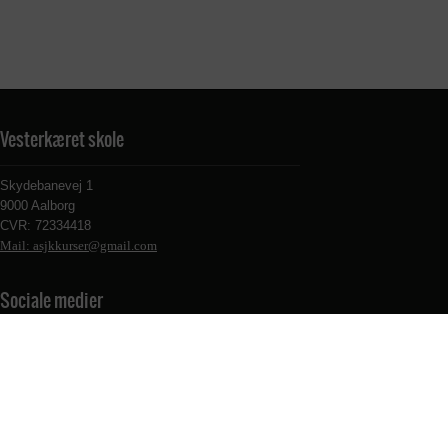
Vesterkæret skole
Skydebanevej 1
9000 Aalborg
CVR: 72334418
Mail: asjkkurser@gmail.com
Sociale medier